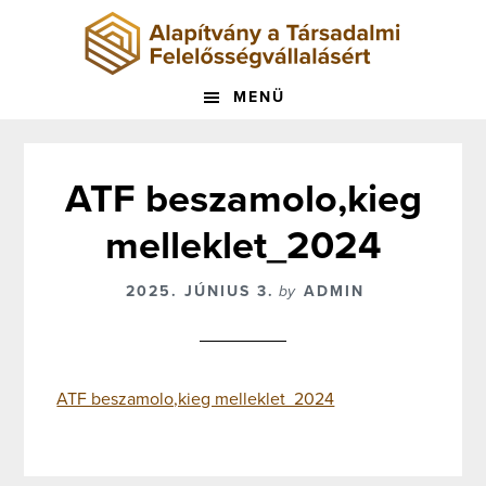
Skip
to
main
content
MENÜ
ATF beszamolo,kieg
melleklet_2024
2025. JÚNIUS 3.
by
ADMIN
ATF beszamolo,kieg melleklet_2024